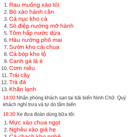
Rau muống xào tỏi
Bò xào hành cần
Cá nục kho cà
Sò điệp nướng mỡ hành
Tôm hấp nước dừa
Hàu nướng phô mai
Sườn kho cải chua
Cá bóp kho tộ
Canh gà lá é
Cơm niêu
Trái cây
Trà đá
Khăn lạnh
14:00
Nhận phòng khách sạn tại bãi biển Ninh Chữ. Quý
khách nghỉ trưa và tự do tắm biển
18:30
Xe đưa đoàn dùng bữa tối:
Mực xào chua ngọt
Nghêu xào giá hẹ
Cá chạch kho nghệ