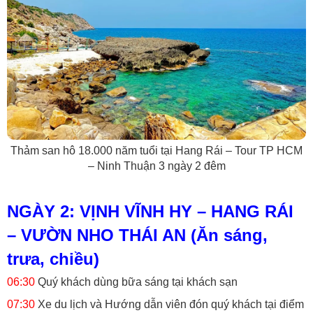
Thảm san hô 18.000 năm tuổi tại Hang Rái – Tour TP HCM
– Ninh Thuận 3 ngày 2 đêm
NGÀY 2: VỊNH VĨNH HY – HANG RÁI
– VƯỜN NHO THÁI AN (Ăn sáng,
trưa, chiều)
06:30
Quý khách dùng bữa sáng tại khách sạn
07:30
Xe du lịch và Hướng dẫn viên đón quý khách tại điểm