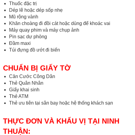
Thuốc đặc trị
Dép lê hoặc dép sốp nhẹ
Mũ rộng vành
Khăn choàng đi đồi cát hoặc dùng để khoác vai
Máy quay phim và máy chụp ảnh
Pin sạc dự phòng
Đầm maxi
Túi đựng đồ ướt đi biển
CHUẨN BỊ GIẤY TỜ
Căn Cước Công Dân
Thẻ Quân Nhân
Giấy khai sinh
Thẻ ATM
Thẻ ưu tiên tại sân bay hoặc hệ thống khách sạn
THỰC ĐƠN VÀ KHẨU VỊ TẠI NINH
THUẬN: