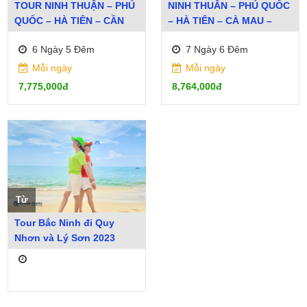
TOUR NINH THUẬN – PHÚ
NINH THUÂN – PHÚ QUỐC
QUỐC – HÀ TIÊN – CẦN
– HÀ TIÊN – CÀ MAU –
THƠ
CẦN THƠ
6 Ngày 5 Đêm
7 Ngày 6 Đêm
Mỗi ngày
Mỗi ngày
7,775,000đ
8,764,000đ
Từ
Tour Bắc Ninh đi Quy
Nhơn và Lý Sơn 2023