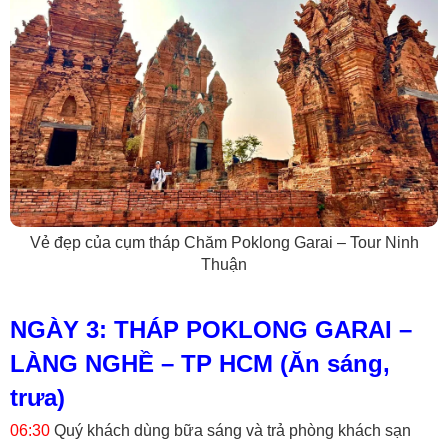
Vẻ đẹp của cụm tháp Chăm Poklong Garai – Tour Ninh
Thuận
NGÀY 3: THÁP POKLONG GARAI –
LÀNG NGHỀ – TP HCM (Ăn sáng,
trưa)
06:30
Quý khách dùng bữa sáng và trả phòng khách sạn