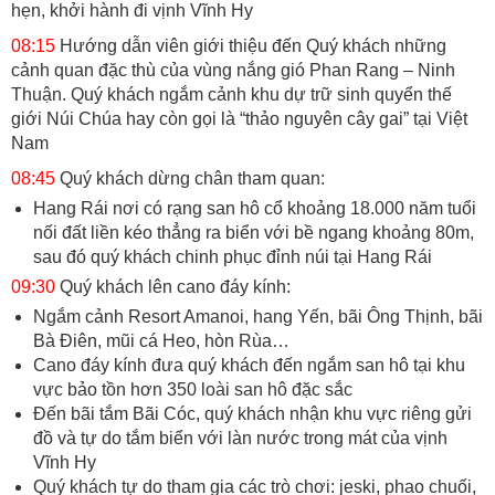
hẹn, khởi hành đi vịnh Vĩnh Hy
08:15
Hướng dẫn viên giới thiệu đến Quý khách những
cảnh quan đặc thù của vùng nắng gió Phan Rang – Ninh
Thuận. Quý khách ngắm cảnh khu dự trữ sinh quyển thế
giới Núi Chúa hay còn gọi là “thảo nguyên cây gai” tại Việt
Nam
08:45
Quý khách dừng chân tham quan:
Hang Rái nơi có rạng san hô cổ khoảng 18.000 năm tuổi
nối đất liền kéo thẳng ra biển với bề ngang khoảng 80m,
sau đó quý khách chinh phục đỉnh núi tại Hang Rái
09:30
Quý khách lên cano đáy kính:
Ngắm cảnh Resort Amanoi, hang Yến, bãi Ông Thịnh, bãi
Bà Điên, mũi cá Heo, hòn Rùa…
Cano đáy kính đưa quý khách đến ngắm san hô tại khu
vực bảo tồn hơn 350 loài san hô đặc sắc
Đến bãi tắm Bãi Cóc, quý khách nhận khu vực riêng gửi
đồ và tự do tắm biển với làn nước trong mát của vịnh
Vĩnh Hy
Quý khách tự do tham gia các trò chơi: jeski, phao chuối,