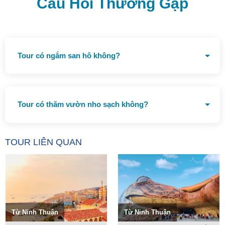
Câu Hỏi Thường Gặp
Tour có ngắm san hô không?
Tour đã bao gồm ngắm san hô bằng tàu đáy kính tại Vĩnh
Hy
Tour có thăm vườn nho sạch không?
Tour đã bao gồm tham quan vườn nho Thái An
TOUR LIÊN QUAN
Từ Ninh Thuận
Từ Ninh Thuận