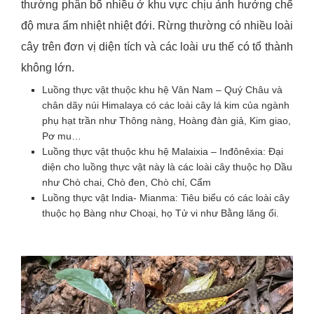
thường phân bố nhiều ở khu vực chịu ảnh hưởng chế
độ mưa ẩm nhiệt nhiệt đới. Rừng thường có nhiều loài
cây trên đơn vị diện tích và các loài ưu thế có tổ thành
không lớn.
Luồng thực vật thuộc khu hệ Vân Nam – Quý Châu và
chân dãy núi Himalaya có các loài cây lá kim của ngành
phụ hạt trần như Thông nàng, Hoàng đàn giả, Kim giao,
Pơ mu…
Luồng thực vật thuộc khu hệ Malaixia – Inđônêxia: Đại
diện cho luồng thực vật này là các loài cây thuộc họ Dầu
như Chò chai, Chò đen, Chò chỉ, Cẩm
Luồng thực vật India- Mianma: Tiêu biểu có các loài cây
thuộc họ Bàng như Choại, họ Tử vi như Bằng lăng ổi.