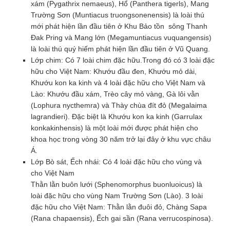
xám (Pygathrix nemaeus), Hổ (Panthera tigerls), Mang
Trường Sơn (Muntiacus truongsonenensis) là loài thú
mới phát hiện lần đầu tiên ở Khu Bảo tồn sông Thanh
Đak Pring và Mang lớn (Megamuntiacus vuquangensis)
là loài thú quý hiếm phát hiện lần đầu tiên ở Vũ Quang.
Lớp chim: Có 7 loài chim đặc hữu.Trong đó có 3 loài đặc
hữu cho Việt Nam: Khướu đầu đen, Khướu mỏ dài,
Khướu kon ka kinh và 4 loài đặc hữu cho Việt Nam và
Lào: Khướu đầu xám, Trèo cây mỏ vàng, Gà lôi vằn
(Lophura nycthemra) và Thày chùa đít đỏ (Megalaima
lagrandieri). Đặc biệt là Khướu kon ka kinh (Garrulax
konkakinhensis) là một loài mới được phát hiện cho
khoa học trong vòng 30 năm trở lại đây ở khu vực châu
Á.
Lớp Bò sát, Ếch nhái: Có 4 loài đặc hữu cho vùng và
cho Việt Nam
Thằn lằn buôn lưới (Sphenomorphus buonluoicus) là
loài đặc hữu cho vùng Nam Trường Sơn (Lào). 3 loài
đặc hữu cho Việt Nam: Thằn lằn đuôi đỏ, Chàng Sapa
(Rana chapaensis), Ếch gai sần (Rana verrucospinosa).