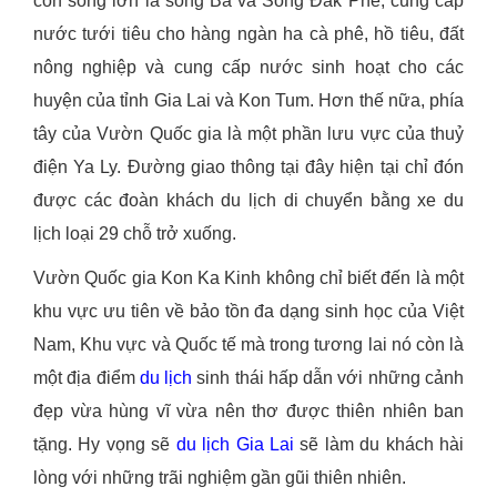
con sông lớn là sông Ba và Sông Đak Pne, cung cấp
nước tưới tiêu cho hàng ngàn ha cà phê, hồ tiêu, đất
nông nghiệp và cung cấp nước sinh hoạt cho các
huyện của tỉnh Gia Lai và Kon Tum. Hơn thế nữa, phía
tây của Vườn Quốc gia là một phần lưu vực của thuỷ
điện Ya Ly. Đường giao thông tại đây hiện tại chỉ đón
được các đoàn khách du lịch di chuyển bằng xe du
lịch loại 29 chỗ trở xuống.
Vườn Quốc gia Kon Ka Kinh không chỉ biết đến là một
khu vực ưu tiên về bảo tồn đa dạng sinh học của Việt
Nam, Khu vực và Quốc tế mà trong tương lai nó còn là
một địa điểm
du lịch
sinh thái hấp dẫn với những cảnh
đẹp vừa hùng vĩ vừa nên thơ được thiên nhiên ban
tặng. Hy vọng sẽ
du lịch Gia Lai
sẽ làm du khách hài
lòng với những trãi nghiệm gần gũi thiên nhiên.