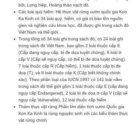
bột, Lọng hiệp, Hoàng thảo vạch đỏ.
Các loài quý hiếm: Hệ thực vật rừng vườn quốc gia Kon
Ka Kinh có 34 loài quý, hiếm, có giá trị bảo tồn nguồn
gien và nghiên cứu khoa học, đã được ghi trong sách đỏ
Việt Nam và thế giới…
Trong tổng số 34 loài ghi trong sách đỏ, có 24 loài ghi
trong sách đỏ Việt Nam, bao gồm 2 loài thuộc cấp E
(Cấp đang nguy cấp, bị đe dọa tuyệt chủng), 6 loài ở
cấp V (Cấp sẽ nguy cấp, có thể bị đe dọa tuyệt chủng),
7 loài thuộc cấp R (Cấp hiếm), 1 loài thuộc cấp bị đe
doạ (T), và 8 loài thuộc cấp K (Cấp biết không chính
xác). Theo phân loại của IUCN 1997 có 141 loài nằm
trong sách đỏ thế giới gồm 1 loài thuộc cấp E (cấp đang
nguy cấp Endangered), 2 loài bị đe dọa ở cấp V (cấp sẽ
nguy cấp Vulnerable), 12 loài thuộc cấp hiếm.
Thảm thực vật rừng Phần lớn diện tích vườn Quốc gia
Kon Ka Kinh là rừng nguyên sinh với các kiểu thảm thực
vật rừng chính