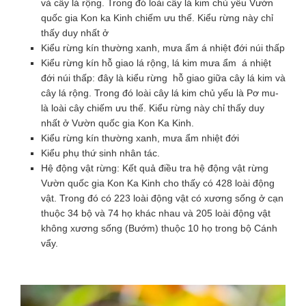
và cây lá rộng. Trong đó loài cây lá kim chủ yếu Vườn
quốc gia Kon ka Kinh chiếm ưu thế. Kiểu rừng này chỉ
thấy duy nhất ở
Kiểu rừng kín thường xanh, mưa ẩm á nhiệt đới núi thấp
Kiểu rừng kín hỗ giao lá rộng, lá kim mưa ẩm á nhiệt
đới núi thấp: đây là kiểu rừng hỗ giao giữa cây lá kim và
cây lá rộng. Trong đó loài cây lá kim chủ yếu là Pơ mu-
là loài cây chiếm ưu thế. Kiểu rừng này chỉ thấy duy
nhất ở Vườn quốc gia Kon Ka Kinh.
Kiểu rừng kín thường xanh, mưa ẩm nhiệt đới
Kiểu phụ thứ sinh nhân tác.
Hệ động vật rừng: Kết quả điều tra hệ động vật rừng
Vườn quốc gia Kon Ka Kinh cho thấy có 428 loài động
vật. Trong đó có 223 loài động vật có xương sống ở cạn
thuộc 34 bộ và 74 họ khác nhau và 205 loài động vật
không xương sống (Bướm) thuộc 10 họ trong bộ Cánh
vẩy.